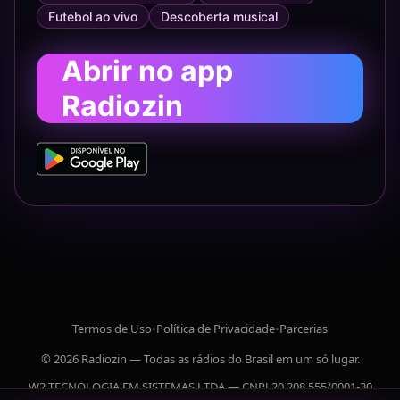
Futebol ao vivo
Descoberta musical
Abrir no app
Radiozin
Termos de Uso
•
Política de Privacidade
•
Parcerias
© 2026 Radiozin — Todas as rádios do Brasil em um só lugar.
W2 TECNOLOGIA EM SISTEMAS LTDA — CNPJ 20.208.555/0001-30