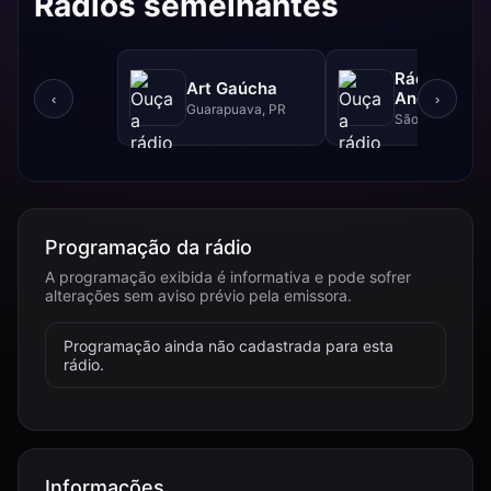
Rádios semelhantes
Rádio
Art Gaúcha
Andamarca
‹
›
Guarapuava, PR
Bolivia
São Paulo, SP
Programação da rádio
A programação exibida é informativa e pode sofrer
alterações sem aviso prévio pela emissora.
Programação ainda não cadastrada para esta
rádio.
Informações