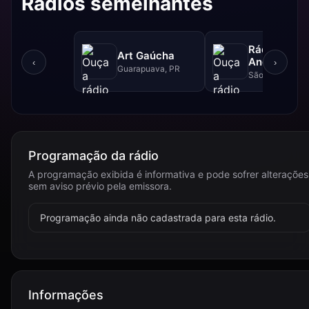
Rádios semelhantes
Rádio
Art Gaúcha
Andamarca
‹
›
Guarapuava, PR
Bolivia
São Paulo, SP
Programação da rádio
A programação exibida é informativa e pode sofrer alterações
sem aviso prévio pela emissora.
Programação ainda não cadastrada para esta rádio.
Informações