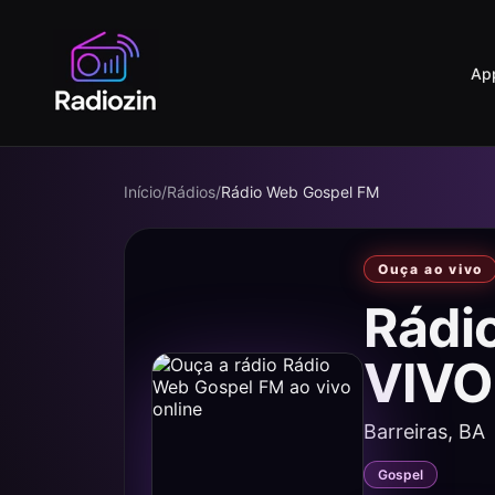
Ap
Início
/
Rádios
/
Rádio Web Gospel FM
Ouça ao vivo
Rádi
VIVO
Barreiras, BA
Gospel