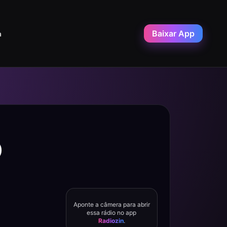
Baixar App
a
O
Aponte a câmera para abrir
essa rádio no app
Radiozin
.