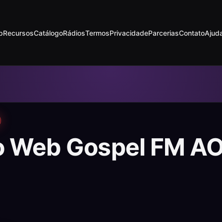
p
Recursos
Catálogo
Rádios
Termos
Privacidade
Parcerias
Contato
Ajud
o Web Gospel FM A