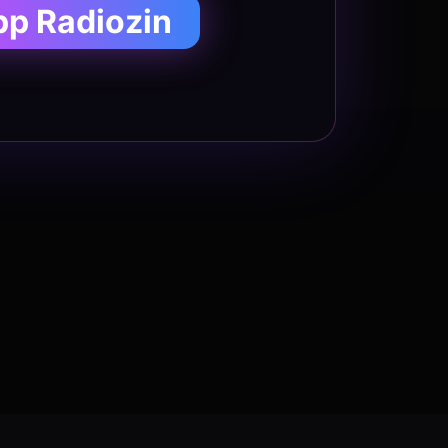
pp Radiozin