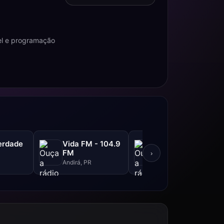
el e programação
erdade
Vida FM - 104.9
Rádio LG
FM
›
São Paulo, SP
Andirá, PR