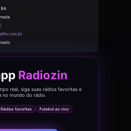
, BA
rmada
lfm.com.br
rmado
app
Radiozin
o real, siga suas rádios favoritas e
a no mundo do rádio.
Rádios favoritas
Futebol ao vivo