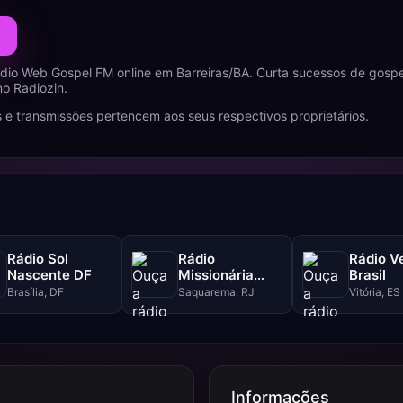
dio Web Gospel FM online em Barreiras/BA. Curta sucessos de gosp
no Radiozin.
 e transmissões pertencem aos seus respectivos proprietários.
Rádio Sol
Rádio
Rádio V
Nascente DF
Missionária
Brasil
Central Gospel
Brasília, DF
Saquarema, RJ
Vitória, ES
Informações