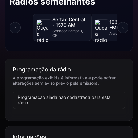
Rádios semelhantes
Sertão Central
103 FM - 10
- 1570 AM
FM
‹
›
Senador Pompeu,
Aracajú, SE
CE
Programação da rádio
A programação exibida é informativa e pode sofrer
alterações sem aviso prévio pela emissora.
Programação ainda não cadastrada para esta
rádio.
Informações