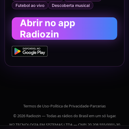
Futebol ao vivo
Descoberta musical
Abrir no app
Radiozin
Termos de Uso
•
Política de Privacidade
•
Parcerias
© 2026 Radiozin — Todas as rádios do Brasil em um só lugar.
W2 TECNOLOGIA EM SISTEMAS LTDA — CNPJ 20.208.555/0001-30