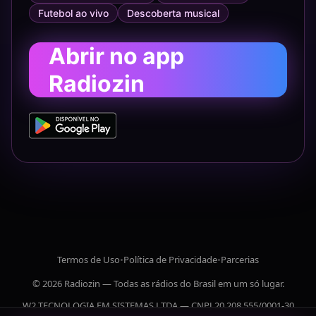
Futebol ao vivo
Descoberta musical
Abrir no app
Radiozin
Termos de Uso
•
Política de Privacidade
•
Parcerias
© 2026 Radiozin — Todas as rádios do Brasil em um só lugar.
W2 TECNOLOGIA EM SISTEMAS LTDA — CNPJ 20.208.555/0001-30