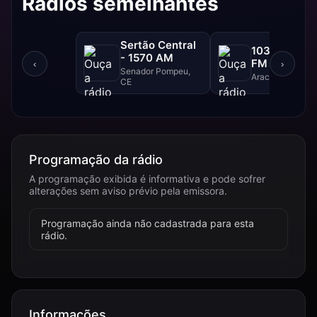
Rádios semelhantes
Sertão Central
103 FM - 10
- 1570 AM
FM
‹
›
Senador Pompeu,
Aracajú, SE
CE
Programação da rádio
A programação exibida é informativa e pode sofrer
alterações sem aviso prévio pela emissora.
Programação ainda não cadastrada para esta
rádio.
Informações