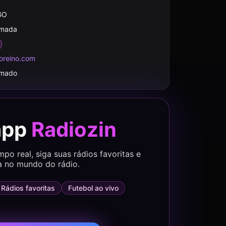
GO
rmada
oreino.com
rmado
app
Radiozin
o real, siga suas rádios favoritas e
a no mundo do rádio.
Rádios favoritas
Futebol ao vivo