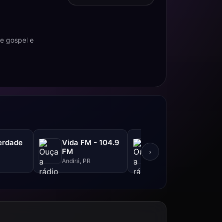
e gospel e
erdade
Vida FM - 104.9
Rádio LG
FM
›
São Paulo, SP
Andirá, PR