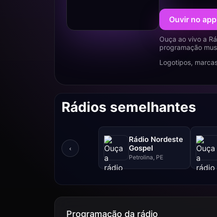
Ouvir no app
Ouça ao vivo a Rá
programação music
Logotipos, marcas
Rádios semelhantes
Rádio Nordeste
Gospel
‹
Petrolina, PE
Programação da rádio