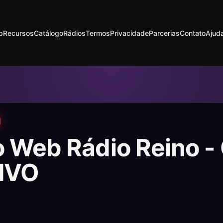
p
Recursos
Catálogo
Rádios
Termos
Privacidade
Parcerias
Contato
Ajud
 Web Rádio Reino -
IVO