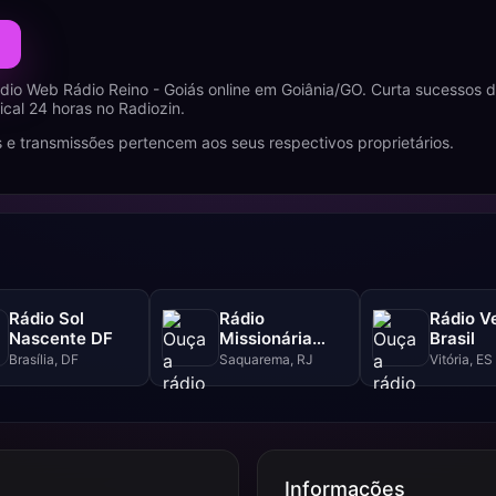
dio Web Rádio Reino - Goiás online em Goiânia/GO. Curta sucessos d
al 24 horas no Radiozin.
 e transmissões pertencem aos seus respectivos proprietários.
Rádio Sol
Rádio
Rádio V
Nascente DF
Missionária
Brasil
Central Gospel
Brasília, DF
Saquarema, RJ
Vitória, ES
Informações