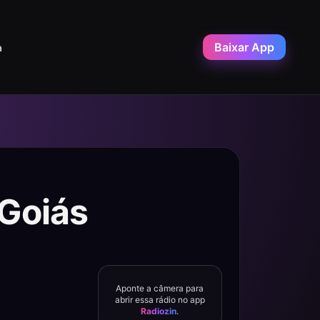
Baixar App
a
 Goiás
Aponte a câmera para
abrir essa rádio no app
Radiozin
.