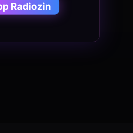
pp Radiozin