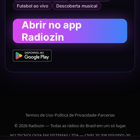
Futebol ao vivo
Descoberta musical
Abrir no app
Radiozin
Termos de Uso
•
Política de Privacidade
•
Parcerias
© 2026 Radiozin — Todas as rádios do Brasil em um só lugar.
W2 TECNOLOGIA EM SISTEMAS LTDA — CNPJ 20.208.555/0001-30