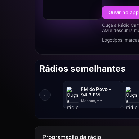
Ouvir no app
Ouça a Rádio Câm
AM e descubra mús
Logotipos, marcas
Rádios semelhantes
FM do Povo -
94.3 FM
‹
Manaus, AM
Programação da rádio