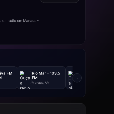
o da rádio em Manaus -
tiva FM
Rio Mar - 103.5
Rural FM - 93.9
M
FM
FM
›
Manaus, AM
Tefé, AM