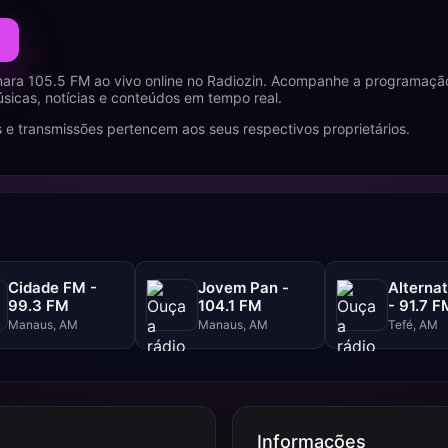
ara 105.5 FM ao vivo online no Radiozin. Acompanhe a programaçã
icas, notícias e conteúdos em tempo real.
 e transmissões pertencem aos seus respectivos proprietários.
Cidade FM -
Jovem Pan -
Alterna
99.3 FM
104.1 FM
- 91.7 F
Manaus, AM
Manaus, AM
Tefé, AM
Informações