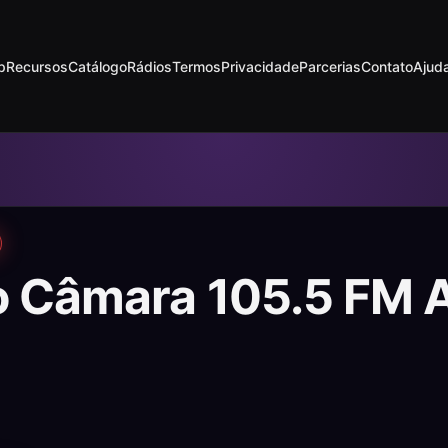
p
Recursos
Catálogo
Rádios
Termos
Privacidade
Parcerias
Contato
Ajud
o Câmara 105.5 FM 