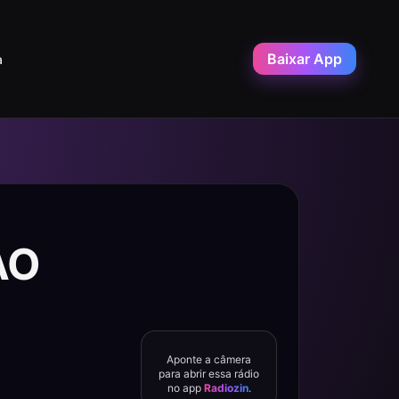
Baixar App
a
AO
Aponte a câmera
para abrir essa rádio
no app
Radiozin
.