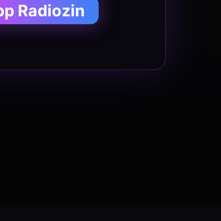
pp Radiozin