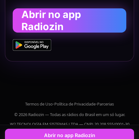
Abrir no app
Radiozin
Termos de Uso
•
Política de Privacidade
•
Parcerias
© 2026 Radiozin — Todas as rádios do Brasil em um só lugar.
W2 TECNOLOGIA EM SISTEMAS LTDA — CNPJ 20.208.555/0001-30
Abrir no app Radiozin