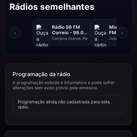
Rádios semelhantes
Rádio 98 FM
Mix FM - 93
Correio - 98.0
FM
‹
›
FM
Campina Grande, PB
João Pessoa, P
Programação da rádio
A programação exibida é informativa e pode sofrer
alterações sem aviso prévio pela emissora.
Programação ainda não cadastrada para esta
rádio.