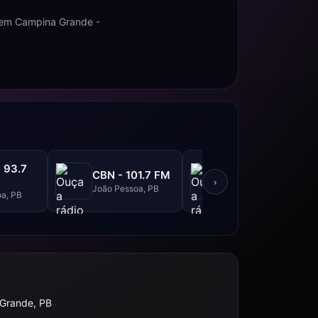
 em Campina Grande -
 93.7
Rádio 98 FM
CBN - 101.7 FM
Correio - 98.3
›
João Pessoa, PB
FM
a, PB
João Pessoa, PB
Grande, PB