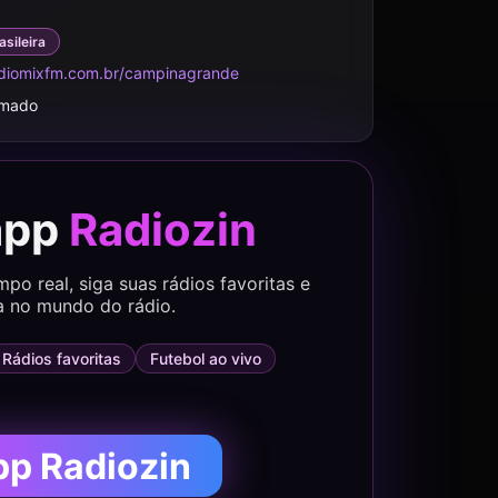
asileira
adiomixfm.com.br/campinagrande
rmado
app
Radiozin
o real, siga suas rádios favoritas e
a no mundo do rádio.
Rádios favoritas
Futebol ao vivo
pp Radiozin