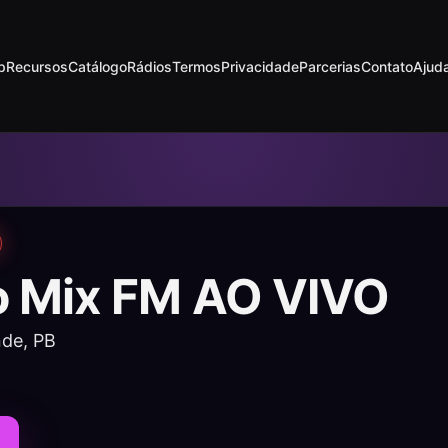
p
Recursos
Catálogo
Rádios
Termos
Privacidade
Parcerias
Contato
Ajud
o Mix FM AO VIVO
de, PB