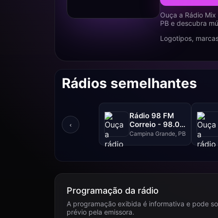
Ouça a Rádio Mix
PB e descubra mús
Logotipos, marcas
Rádios semelhantes
Rádio 98 FM
Correio - 98.0
‹
FM
Campina Grande, PB
Programação da rádio
A programação exibida é informativa e pode so
prévio pela emissora.