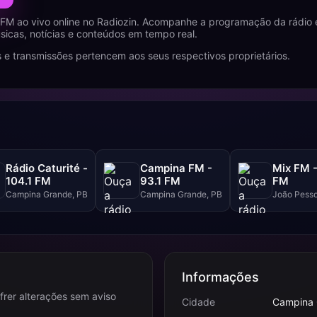
 FM ao vivo online no Radiozin. Acompanhe a programação da rádio
icas, notícias e conteúdos em tempo real.
 e transmissões pertencem aos seus respectivos proprietários.
Rádio Caturité -
Campina FM -
Mix FM -
104.1 FM
93.1 FM
FM
Campina Grande, PB
Campina Grande, PB
João Pesso
Informações
frer alterações sem aviso
Cidade
Campina 