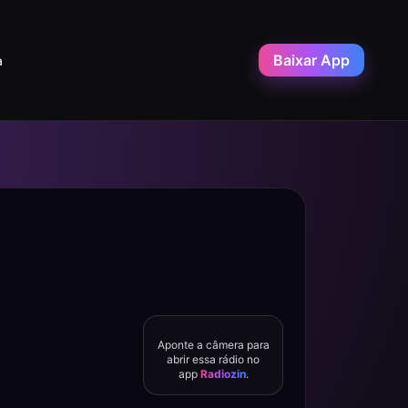
Baixar App
a
Aponte a câmera para
abrir essa rádio no
app
Radiozin
.