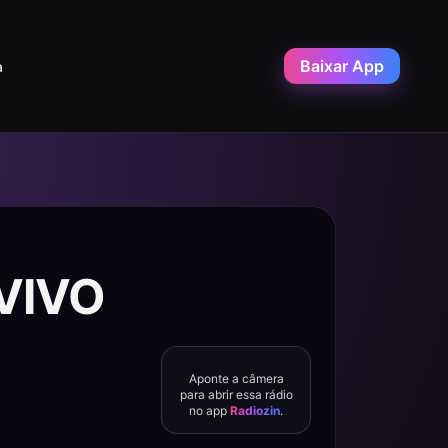
Baixar App
a
 VIVO
Aponte a câmera
para abrir essa rádio
no app
Radiozin
.