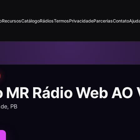
p
Recursos
Catálogo
Rádios
Termos
Privacidade
Parcerias
Contato
Ajud
o MR Rádio Web AO
de, PB