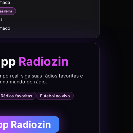
rmada
asileira
.br
rmado
app
Radiozin
o real, siga suas rádios favoritas e
a no mundo do rádio.
Rádios favoritas
Futebol ao vivo
pp Radiozin