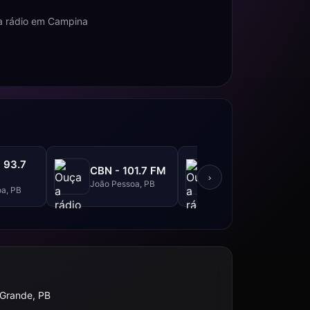
a rádio em Campina
 93.7
Rádio 98 FM
CBN - 101.7 FM
Correio - 98.3
›
João Pessoa, PB
FM
a, PB
João Pessoa, PB
Grande, PB