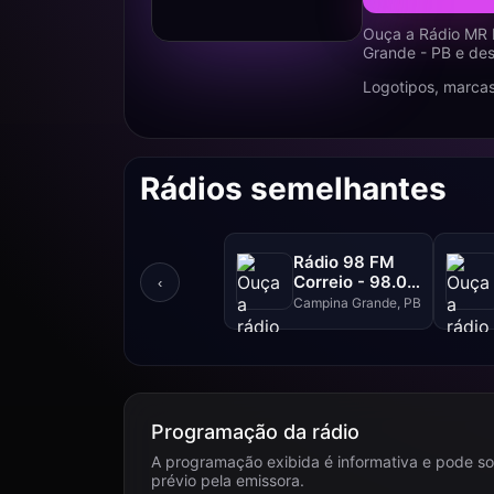
Ouça a Rádio MR 
Grande - PB e des
Logotipos, marcas
Rádios semelhantes
Rádio 98 FM
Correio - 98.0
‹
FM
Campina Grande, PB
Programação da rádio
A programação exibida é informativa e pode so
prévio pela emissora.