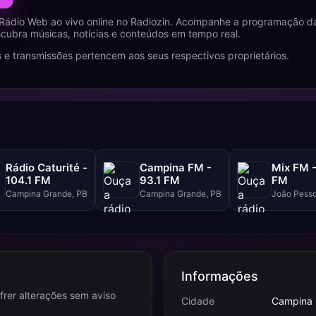
Rádio Web ao vivo online no Radiozin. Acompanhe a programação d
cubra músicas, notícias e conteúdos em tempo real.
 e transmissões pertencem aos seus respectivos proprietários.
Rádio Caturité -
Campina FM -
Mix FM -
104.1 FM
93.1 FM
FM
Campina Grande, PB
Campina Grande, PB
João Pesso
Informações
frer alterações sem aviso
Cidade
Campina 