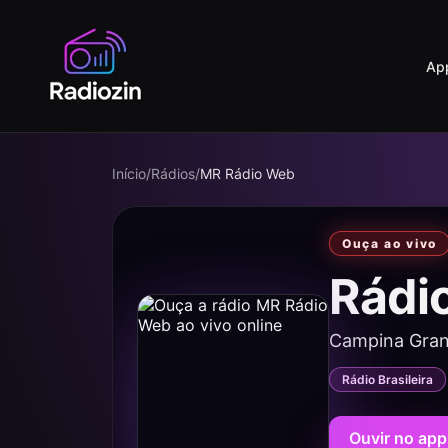
Ap
Início
/
Rádios
/
MR Rádio Web
Ouça ao vivo
Rádi
Campina Gran
Rádio Brasileira
Ouvir no app