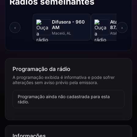
Rádios semelhantes
Difusora - 960
Atalaia FM 
AM
87.9 FM
‹
›
Maceió, AL
Atalaia, AL
Programação da rádio
A programação exibida é informativa e pode sofrer
alterações sem aviso prévio pela emissora.
Programação ainda não cadastrada para esta
rádio.
Informações