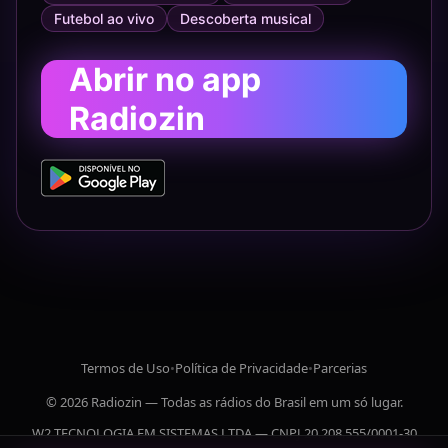
Futebol ao vivo
Descoberta musical
Abrir no app
Radiozin
Termos de Uso
•
Política de Privacidade
•
Parcerias
© 2026 Radiozin — Todas as rádios do Brasil em um só lugar.
W2 TECNOLOGIA EM SISTEMAS LTDA — CNPJ 20.208.555/0001-30