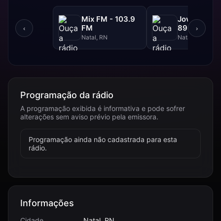
Mix FM - 103.9
Jovem Pan 
FM
89.9 FM
‹
›
Natal, RN
Natal, RN
Programação da rádio
A programação exibida é informativa e pode sofrer
alterações sem aviso prévio pela emissora.
Programação ainda não cadastrada para esta
rádio.
Informações
Cidade
Natal, RN