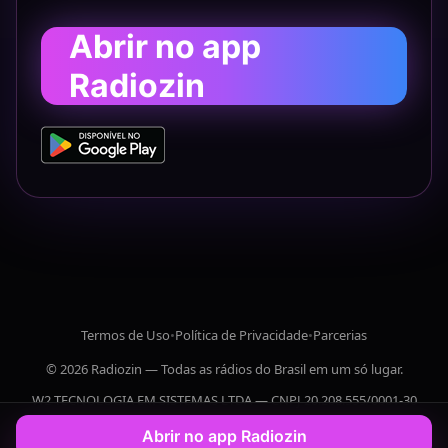
Abrir no app
Radiozin
Termos de Uso
•
Política de Privacidade
•
Parcerias
© 2026 Radiozin — Todas as rádios do Brasil em um só lugar.
W2 TECNOLOGIA EM SISTEMAS LTDA — CNPJ 20.208.555/0001-30
Abrir no app Radiozin