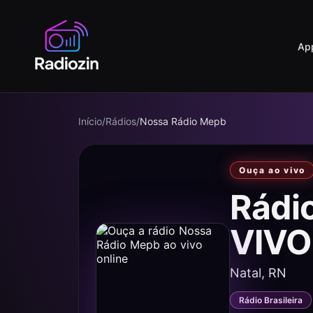
Ap
Início
/
Rádios
/
Nossa Rádio Mepb
Ouça ao vivo
Rádi
VIVO
Natal, RN
Rádio Brasileira