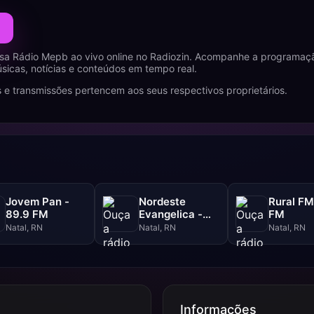
sa Rádio Mepb ao vivo online no Radiozin. Acompanhe a programaçã
icas, notícias e conteúdos em tempo real.
 e transmissões pertencem aos seus respectivos proprietários.
Jovem Pan -
Nordeste
Rural FM
89.9 FM
Evangelica -
FM
92.5 FM
Natal, RN
Natal, RN
Natal, RN
Informações