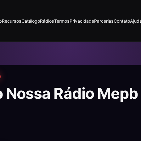
p
Recursos
Catálogo
Rádios
Termos
Privacidade
Parcerias
Contato
Ajud
o Nossa Rádio Mepb