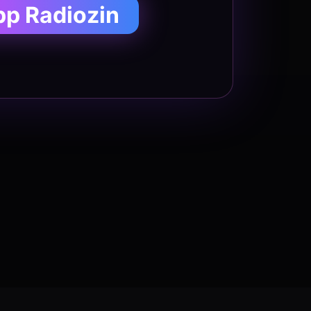
pp Radiozin