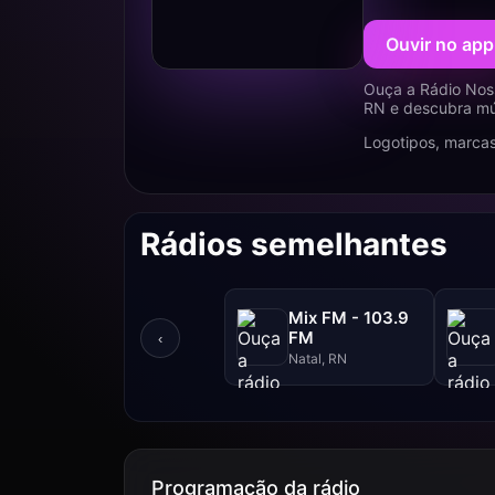
Ouvir no app
Ouça a Rádio Nos
RN e descubra mús
Logotipos, marcas
Rádios semelhantes
Mix FM - 103.9
FM
‹
Natal, RN
Programação da rádio