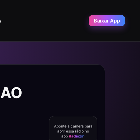
Baixar App
a
 AO
Aponte a câmera para
abrir essa rádio no
app
Radiozin
.