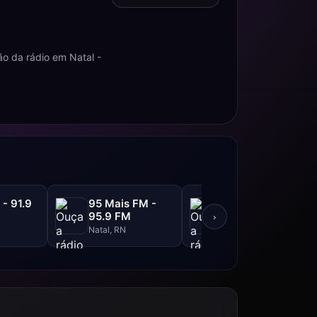
o da rádio em Natal -
 - 91.9
95 Mais FM -
Rádio 97 - 97.9
95.9 FM
FM
›
Natal, RN
Natal, RN