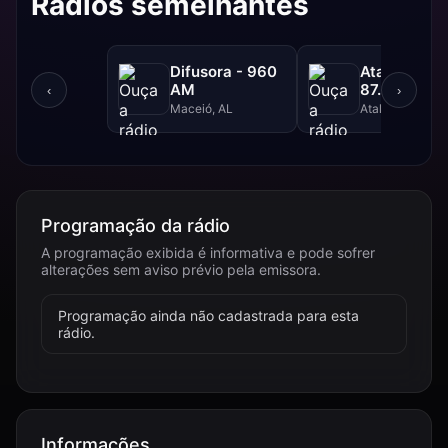
Rádios semelhantes
Difusora - 960
Atalaia FM 
AM
87.9 FM
‹
›
Maceió, AL
Atalaia, AL
Programação da rádio
A programação exibida é informativa e pode sofrer
alterações sem aviso prévio pela emissora.
Programação ainda não cadastrada para esta
rádio.
Informações