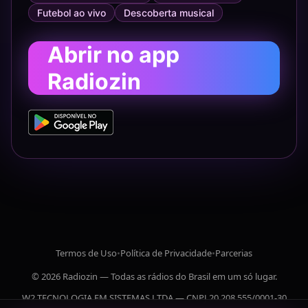
Futebol ao vivo
Descoberta musical
Abrir no app
Radiozin
Termos de Uso
•
Política de Privacidade
•
Parcerias
© 2026 Radiozin — Todas as rádios do Brasil em um só lugar.
W2 TECNOLOGIA EM SISTEMAS LTDA — CNPJ 20.208.555/0001-30