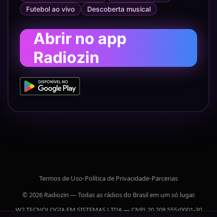
Futebol ao vivo
Descoberta musical
Abrir no app
Radiozin
Termos de Uso
•
Política de Privacidade
•
Parcerias
© 2026 Radiozin — Todas as rádios do Brasil em um só lugar.
W2 TECNOLOGIA EM SISTEMAS LTDA — CNPJ 20.208.555/0001-30