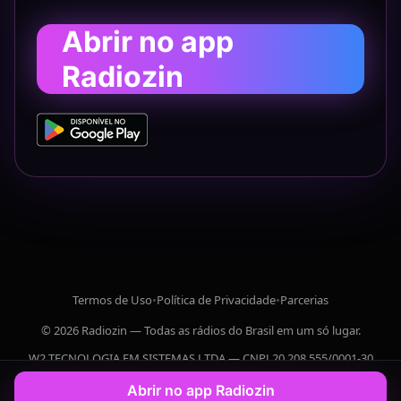
Abrir no app
Radiozin
Termos de Uso
•
Política de Privacidade
•
Parcerias
© 2026 Radiozin — Todas as rádios do Brasil em um só lugar.
W2 TECNOLOGIA EM SISTEMAS LTDA — CNPJ 20.208.555/0001-30
Abrir no app Radiozin