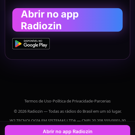
Abrir no app
Radiozin
Termos de Uso
•
Política de Privacidade
•
Parcerias
© 2026 Radiozin — Todas as rádios do Brasil em um só lugar.
W2 TECNOLOGIA EM SISTEMAS LTDA — CNPJ 20.208.555/0001-30
Abrir no app Radiozin