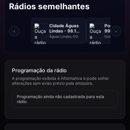
Rádios semelhantes
Cidade Águas
Positiva FM
Lindas - 98.1
99.1 FM
‹
›
FM
Águas Lindas, GO
Goiânia, GO
Programação da rádio
A programação exibida é informativa e pode sofrer
alterações sem aviso prévio pela emissora.
Programação ainda não cadastrada para esta
rádio.