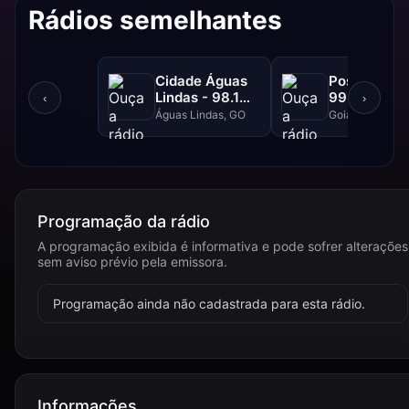
Rádios semelhantes
Cidade Águas
Positiva FM
Lindas - 98.1
99.1 FM
‹
›
FM
Águas Lindas, GO
Goiânia, GO
Programação da rádio
A programação exibida é informativa e pode sofrer alterações
sem aviso prévio pela emissora.
Programação ainda não cadastrada para esta rádio.
Informações