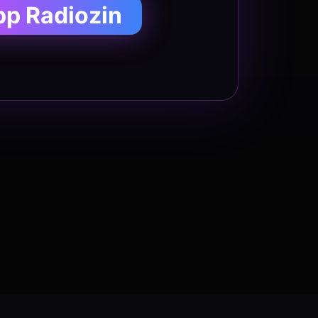
pp Radiozin