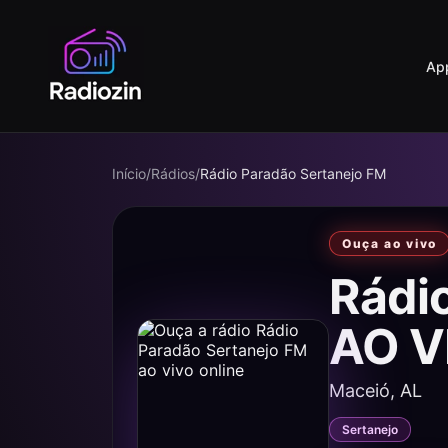
Ap
Início
/
Rádios
/
Rádio Paradão Sertanejo FM
Ouça ao vivo
Rádi
AO V
Maceió, AL
Sertanejo