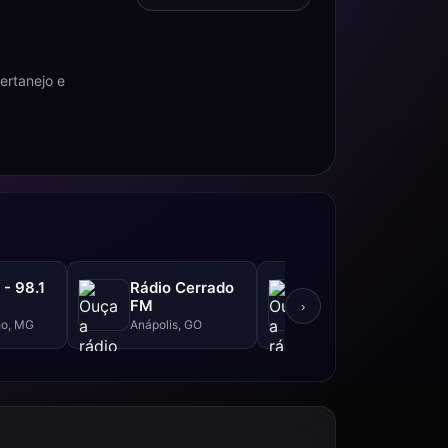
ertanejo e
 - 98.1
Rádio Cerrado
Rádio
FM
Evangéilica
›
Sertanejo
o, MG
Anápolis, GO
Campo Bonito, PR
Atalaia