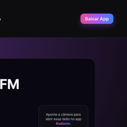
Baixar App
a
 FM
Aponte a câmera para
abrir essa rádio no app
Radiozin
.