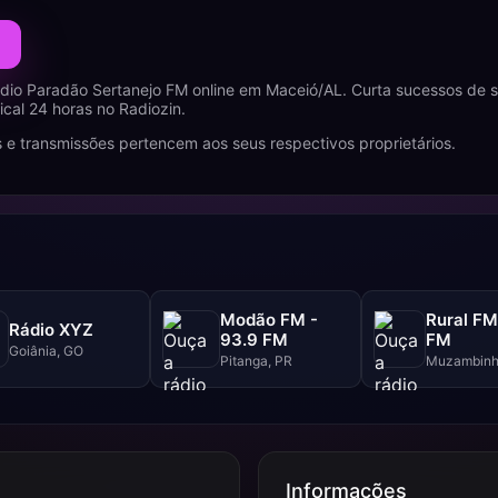
dio Paradão Sertanejo FM online em Maceió/AL. Curta sucessos de s
al 24 horas no Radiozin.
 e transmissões pertencem aos seus respectivos proprietários.
Modão FM -
Rural FM
Rádio XYZ
93.9 FM
FM
Goiânia, GO
Pitanga, PR
Muzambinh
Informações