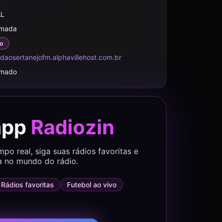
AL
rmada
o
daosertanejofm.alphavillehost.com.br
rmado
app
Radiozin
o real, siga suas rádios favoritas e
a no mundo do rádio.
Rádios favoritas
Futebol ao vivo