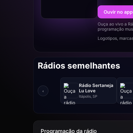
Ouvir no app
Ouça ao vivo a Rá
programação music
Logotipos, marcas
Rádios semelhantes
Rádio Sertaneja
Lu Love
‹
Itápolis, SP
Programação da rádio