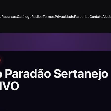
p
Recursos
Catálogo
Rádios
Termos
Privacidade
Parcerias
Contato
Ajud
o Paradão Sertanejo
IVO