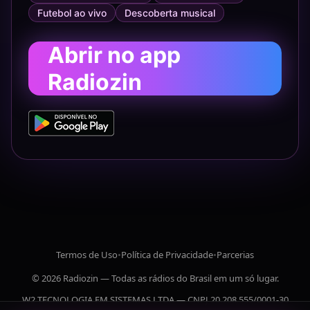
Futebol ao vivo
Descoberta musical
Abrir no app
Radiozin
Termos de Uso
•
Política de Privacidade
•
Parcerias
© 2026 Radiozin — Todas as rádios do Brasil em um só lugar.
W2 TECNOLOGIA EM SISTEMAS LTDA — CNPJ 20.208.555/0001-30