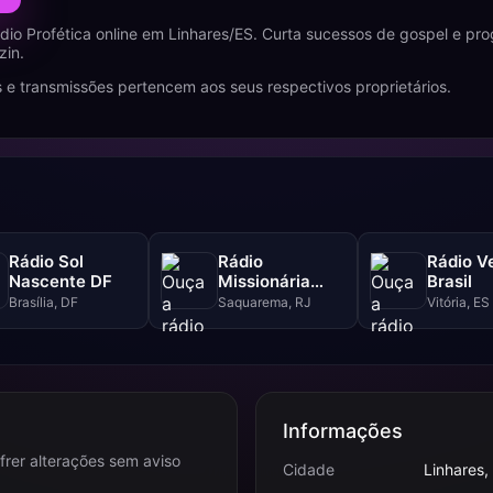
dio Profética online em Linhares/ES. Curta sucessos de gospel e pr
zin.
 e transmissões pertencem aos seus respectivos proprietários.
Rádio Sol
Rádio
Rádio V
Nascente DF
Missionária
Brasil
Central Gospel
Brasília, DF
Saquarema, RJ
Vitória, ES
Informações
frer alterações sem aviso
Cidade
Linhares,