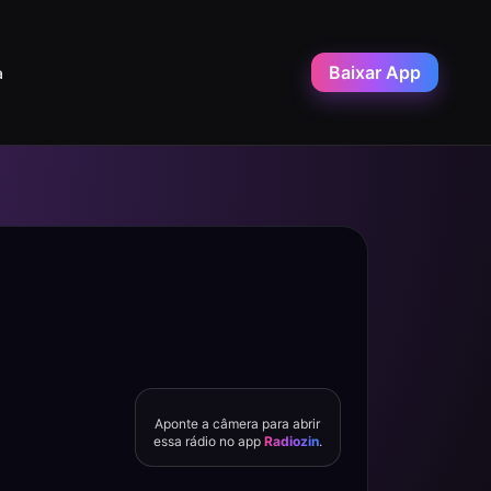
Baixar App
a
Aponte a câmera para abrir
essa rádio no app
Radiozin
.