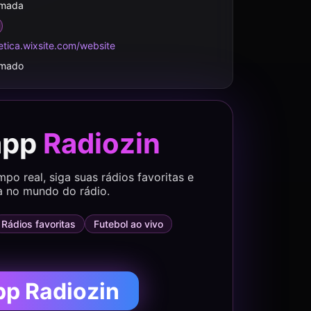
rmada
etica.wixsite.com/website
rmado
app
Radiozin
o real, siga suas rádios favoritas e
a no mundo do rádio.
Rádios favoritas
Futebol ao vivo
pp Radiozin