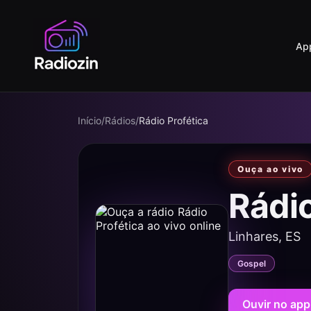
Ap
Início
/
Rádios
/
Rádio Profética
Ouça ao vivo
Rádi
Linhares, ES
Gospel
Ouvir no app