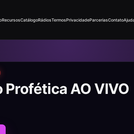
p
Recursos
Catálogo
Rádios
Termos
Privacidade
Parcerias
Contato
Ajud
o Profética AO VIVO