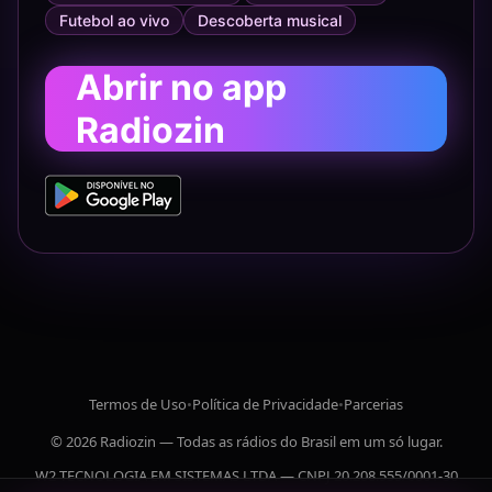
Futebol ao vivo
Descoberta musical
Abrir no app
Radiozin
Termos de Uso
•
Política de Privacidade
•
Parcerias
© 2026 Radiozin — Todas as rádios do Brasil em um só lugar.
W2 TECNOLOGIA EM SISTEMAS LTDA — CNPJ 20.208.555/0001-30