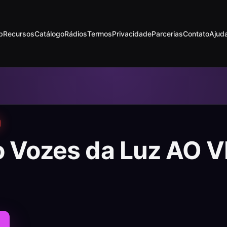
p
Recursos
Catálogo
Rádios
Termos
Privacidade
Parcerias
Contato
Ajud
o Vozes da Luz AO 