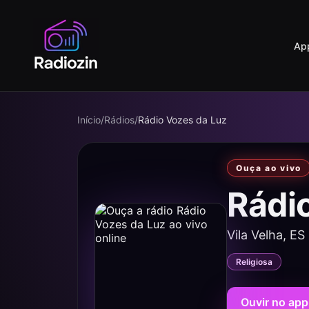
Ap
Início
/
Rádios
/
Rádio Vozes da Luz
Ouça ao vivo
Rádi
Vila Velha, ES
Religiosa
Ouvir no app