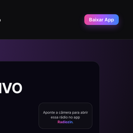
Baixar App
a
VIVO
Aponte a câmera para abrir
essa rádio no app
Radiozin
.