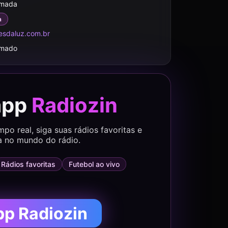
rmada
a
sdaluz.com.br
rmado
app
Radiozin
o real, siga suas rádios favoritas e
a no mundo do rádio.
Rádios favoritas
Futebol ao vivo
pp Radiozin