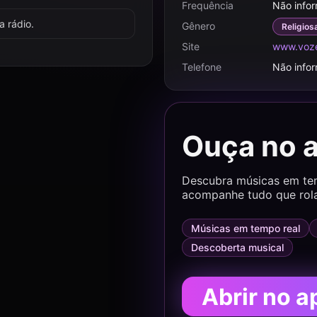
Frequência
Não info
 rádio.
Gênero
Religios
Site
www.voze
Telefone
Não info
Ouça no 
Descubra músicas em temp
acompanhe tudo que rol
Músicas em tempo real
Descoberta musical
Abrir no a