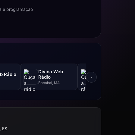
osa e programação
Rádio
Divina Web
b Rádio
Pentecostes
Rádio
›
Cornélio Procópio,
Bacabal, MA
PR
, ES