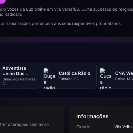
dio Vozes da Luz online em Vila Velha/ES. Curta sucessos de religi
no Radiozin.
 e transmissões pertencem aos seus respectivos proprietários.
Adventista
Católica Rádio
CNA We
União Dos
Palmares
Tubarão, SC
Estiva, MG
União dos Palmares,
AL
Informações
frer alterações sem aviso
Cidade
Vila Velha