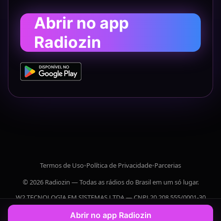
Abrir no app
Radiozin
Termos de Uso
•
Política de Privacidade
•
Parcerias
© 2026 Radiozin — Todas as rádios do Brasil em um só lugar.
W2 TECNOLOGIA EM SISTEMAS LTDA — CNPJ 20.208.555/0001-30
Abrir no app Radiozin