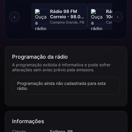
Rádio 98 FM
Rádio Caturi
Correio - 98.0
104.1 FM
‹
›
FM
Campina Grande, PB
Campina Grand
Programação da rádio
A programação exibida é informativa e pode sofrer
alterações sem aviso prévio pela emissora.
Programação ainda não cadastrada para esta
rádio.
Informações
Cidade
Solânea, PB