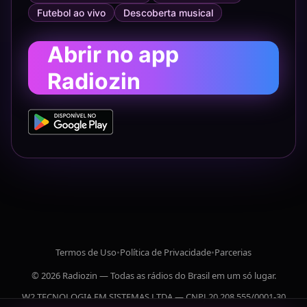
Futebol ao vivo
Descoberta musical
Abrir no app
Radiozin
Termos de Uso
•
Política de Privacidade
•
Parcerias
© 2026 Radiozin — Todas as rádios do Brasil em um só lugar.
W2 TECNOLOGIA EM SISTEMAS LTDA — CNPJ 20.208.555/0001-30