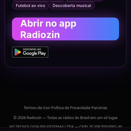
Futebol ao vivo
Descoberta musical
Abrir no app
Radiozin
Termos de Uso
•
Política de Privacidade
•
Parcerias
© 2026 Radiozin — Todas as rádios do Brasil em um só lugar.
W2 TECNOLOGIA EM SISTEMAS LTDA — CNPJ 20.208.555/0001-30