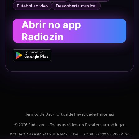
Futebol ao vivo
Descoberta musical
Abrir no app
Radiozin
Termos de Uso
•
Política de Privacidade
•
Parcerias
© 2026 Radiozin — Todas as rádios do Brasil em um só lugar.
W2 TECNOLOGIA EM SISTEMAS LTDA — CNPJ 20.208.555/0001-30