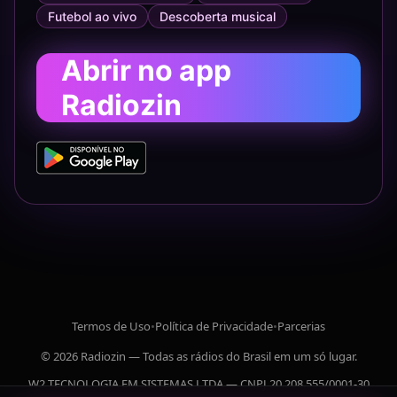
Futebol ao vivo
Descoberta musical
Abrir no app
Radiozin
Termos de Uso
•
Política de Privacidade
•
Parcerias
© 2026 Radiozin — Todas as rádios do Brasil em um só lugar.
W2 TECNOLOGIA EM SISTEMAS LTDA — CNPJ 20.208.555/0001-30