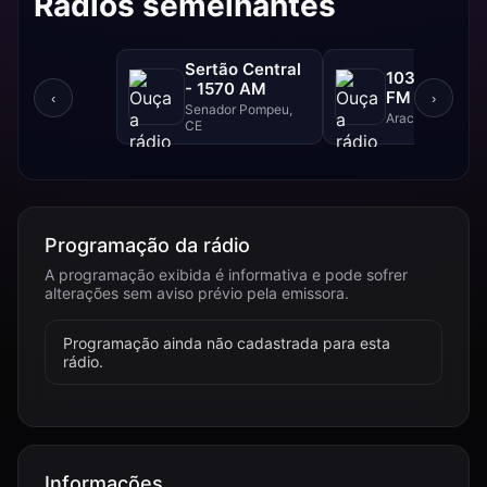
Rádios semelhantes
Sertão Central
103 FM - 10
- 1570 AM
FM
‹
›
Senador Pompeu,
Aracajú, SE
CE
Programação da rádio
A programação exibida é informativa e pode sofrer
alterações sem aviso prévio pela emissora.
Programação ainda não cadastrada para esta
rádio.
Informações