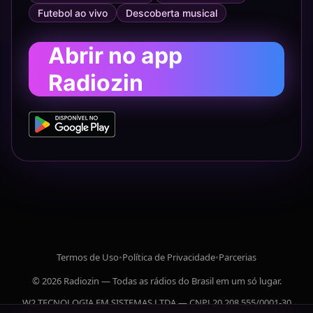
Futebol ao vivo
Descoberta musical
Abrir no app
Radiozin
Termos de Uso
•
Política de Privacidade
•
Parcerias
© 2026 Radiozin — Todas as rádios do Brasil em um só lugar.
W2 TECNOLOGIA EM SISTEMAS LTDA — CNPJ 20.208.555/0001-30