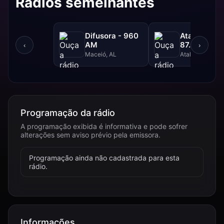
Rádios semelhantes
Difusora - 960
Atalaia FM 
AM
87.9 FM
‹
›
Maceió, AL
Atalaia, AL
Programação da rádio
A programação exibida é informativa e pode sofrer
alterações sem aviso prévio pela emissora.
Programação ainda não cadastrada para esta
rádio.
Informações